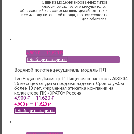
Один из модернизированных типов
классических полотенцесушителей,
обладающий как современным дизайном, так и
весьма внушительной площадью поверхности
для обогрева.
–
4,900
₽
11,620
₽
Выберите вариант
Водяной полотенцесушитель модель ПЛ
Тип Водяной
Диаметр 1"
Пищевая нерж. сталь AISI304
36 месяцев от даты продажи изделия. Срок службы
более 10 лет.
Фирменная этикетка компании на
коллекторе
ПК «ЭРАТО» Россия
–
4,900
₽
11,620
₽
–
4,900
₽
11,620
₽
Выберите вариант