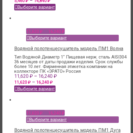
–
5,460
₽
14,840
₽
Выберите вариант
–
11,620
₽
16,240
₽
Выберите вариант
Водяной полотенцесушитель модель ПМ1 Волна
Тип Водяной
Диаметр 1"
Пищевая нерж. сталь AISI304
36 месяцев от даты продажи изделия. Срок службы
более 10 лет.
Фирменная этикетка компании на
коллекторе
ПК «ЭРАТО» Россия
–
11,620
₽
16,240
₽
–
11,620
₽
16,240
₽
Выберите вариант
–
11,620
₽
16,240
₽
Выберите вариант
Водяной полотенцесушитель модель ПМ1 Дуга